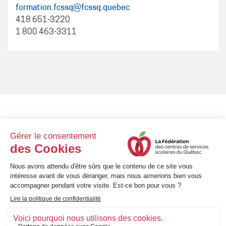
formation.fcssq@fcssq.quebec
418 651-3220
1 800 463-3311
8 h 30 à 12 h et 13 h 30
Lundi au vendredi
à 16 h 30
1001, avenue Bégon • Québec (Québec) • G1X 3M4
Téléphone : 418 651-3220 • Sans frais : 1 800 463-3311
info@fcssq.quebec