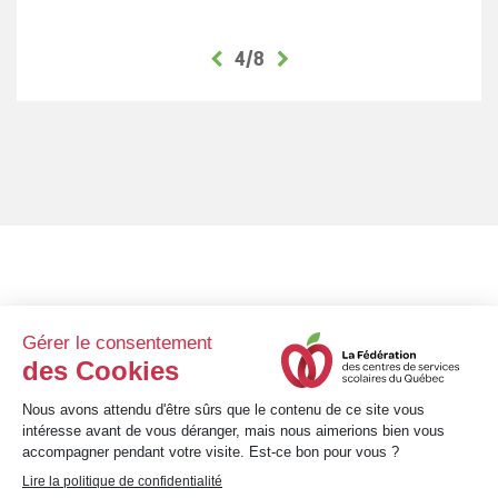
4/8
8 h 30 à 12 h et 13 h 30
Lundi au vendredi
à 16 h 30
1001, avenue Bégon • Québec (Québec) • G1X 3M4
Téléphone : 418 651-3220 • Sans frais : 1 800 463-3311
info@fcssq.quebec