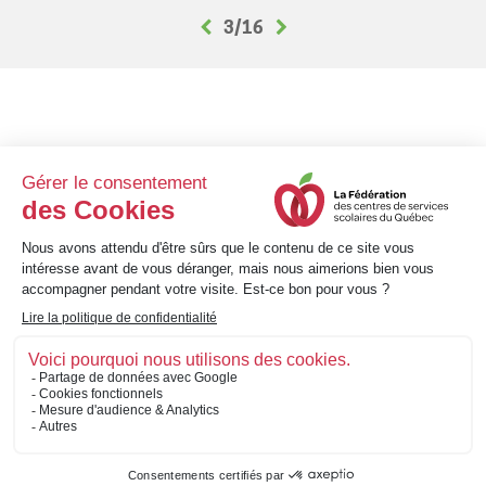
3/16
8 h 30 à 12 h et 13 h 30
Lundi au vendredi
à 16 h 30
1001, avenue Bégon • Québec (Québec) • G1X 3M4
Téléphone : 418 651-3220 • Sans frais : 1 800 463-3311
info@fcssq.quebec
©
Fédération des centres de services scolaires du Québec 2026
POLITIQUE SUR LA PROTECTION DES RENSEIGNEMENTS PERSONNELS