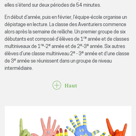
elles s’étend sur deux périodes de 54 minutes.
En début d’année, puis en février, l’équipe-école organise un
dépistage en lecture. La classe des Aventuriers commence
alors après la semaine de relâche. Un premier groupe de six
re
débutants est composé d’élèves de 1
année et de classes
re
e
e
e
multiniveaux de 1
-2
année et de 2
-3
année. Six autres
e
e
élèves d’une classe multiniveau 2
- 3
année et d'une classe
e
de 3
année se réunissent dans un groupe de niveau
intermédiaire.
Haut