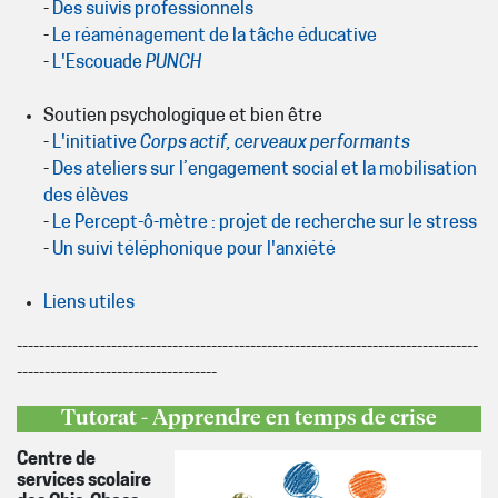
-
Des suivis professionnels
-
Le réaménagement de la tâche éducative
-
L'Escouade
PUNCH
Soutien psychologique et bien être
-
L'initiative
Corps actif, cerveaux performants
-
Des ateliers sur l’engagement social et la mobilisation
des élèves
-
Le Percept-ô-mètre : projet de recherche sur le stress
-
Un suivi téléphonique pour l'anxiété
Liens utiles
-----------------------------------------------------------------------------------
------------------------------------
Tutorat - Apprendre en temps de crise
Centre de
services scolaire