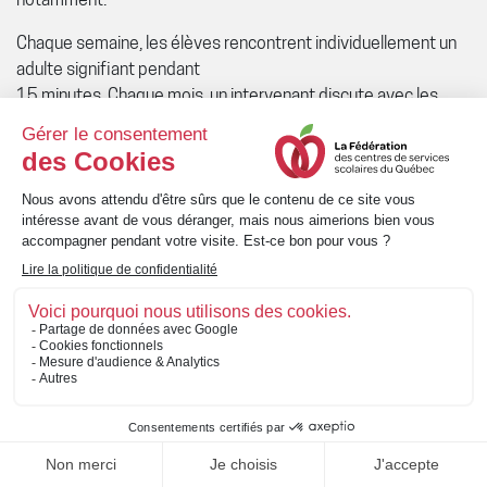
notamment.
Chaque semaine, les élèves rencontrent individuellement un
adulte signifiant pendant
15 minutes. Chaque mois, un intervenant discute avec les
parents afin de faire le suivi des objectifs et de discuter des
progrès de l’enfant.
Le projet est sous la responsabilité d’un enseignant qui
effectue le pairage et assure le suivi des rencontres pour les
14 élèves qui participent à l’initiative. Par ailleurs, toute
l’information recueillie est transférée à l’école secondaire
e
pour les élèves de 6
année. Ultimement, l’initiative favorise la
motivation et l’implication des élèves dans leurs
apprentissages.
Haut