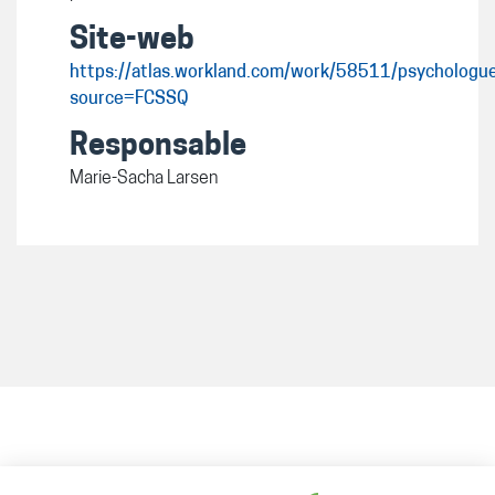
Site-web
https://atlas.workland.com/work/58511/psychologu
source=FCSSQ
Responsable
Marie-Sacha Larsen
8 h 30 à 12 h et 13 h 30
Lundi au vendredi