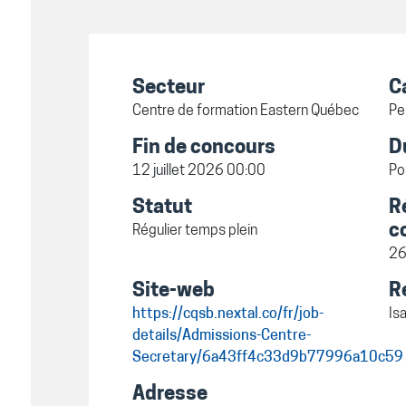
Secteur
C
Centre de formation Eastern Québec
Pe
Fin de concours
D
12 juillet 2026 00:00
Po
Statut
R
c
Régulier temps plein
26
Site-web
R
https://cqsb.nextal.co/fr/job-
Is
details/Admissions-Centre-
Secretary/6a43ff4c33d9b77996a10c59
Adresse