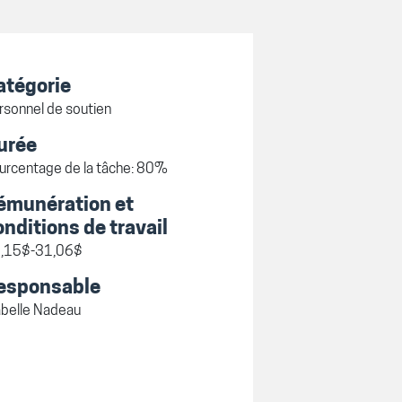
atégorie
rsonnel de soutien
urée
urcentage de la tâche: 80%
émunération et
onditions de travail
,15$-31,06$
esponsable
abelle Nadeau