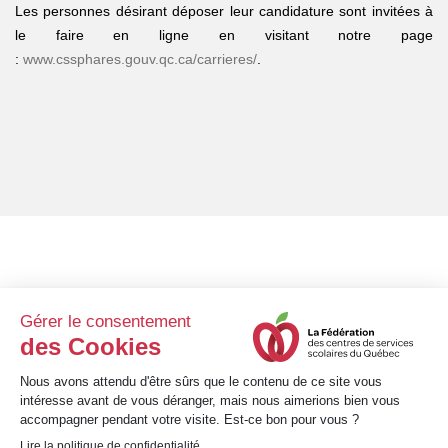
Les personnes désirant déposer leur candidature sont invitées à
le faire en ligne en visitant notre page
:
www.cssphares.gouv.qc.ca/carrieres/
.
8 h 30 à 12 h et 13 h 30
Lundi au vendredi
à 16 h 30
1001, avenue Bégon • Québec (Québec) • G1X 3M4
Téléphone : 418 651-3220 • Sans frais : 1 800 463-3311
info@fcssq.quebec