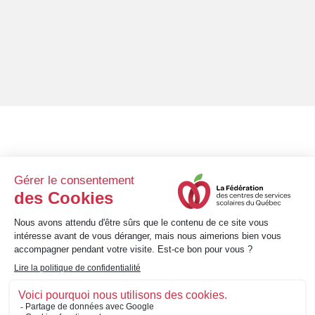
8 h 30 à 12 h et 13 h 30
Lundi au vendredi
à 16 h 30
1001, avenue Bégon • Québec (Québec) • G1X 3M4
Téléphone : 418 651-3220 • Sans frais : 1 800 463-3311
info@fcssq.quebec