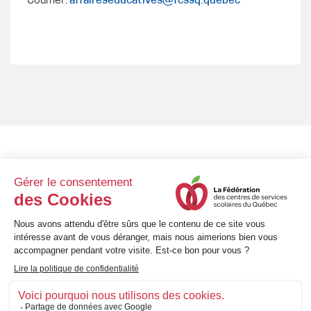
- Courriel :
affaireseducatives@fcssq.quebec
8 h 30 à 12 h et 13 h 30
Lundi au vendredi
à 16 h 30
1001, avenue Bégon • Québec (Québec) • G1X 3M4
Téléphone : 418 651-3220 • Sans frais : 1 800 463-3311
info@fcssq.quebec